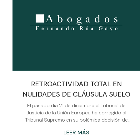
RETROACTIVIDAD TOTAL EN
NULIDADES DE CLÁUSULA SUELO
El pasado día 21 de diciembre el Tribunal de
Justicia de la Unión Europea ha corregido al
Tribunal Supremo en su polémica decisión de
limitar los efectos de la nulidad de las cláusulas
LEER MÁS
suelo a la devolución de los intereses pagados de