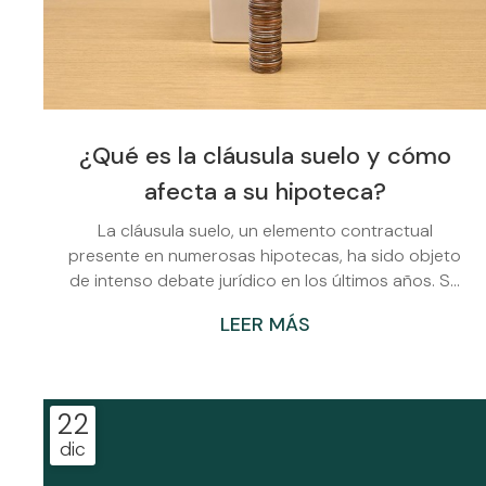
¿Qué es la cláusula suelo y cómo
afecta a su hipoteca?
La cláusula suelo, un elemento contractual
presente en numerosas hipotecas, ha sido objeto
de intenso debate jurídico en los últimos años. Se
trata de un límite impuesto que impide que el
LEER MÁS
interés baje por debajo de un cierto nivel. En otras
palabras, independientemente de las fluctuaciones
del índice de referencia (como el Euribor), el
interés aplicado a la deuda nunca podrá ser
22
inferior al porcentaje fijado en la cláusula suelo. En
dic
Abogados Fernando Rúa Gayo contamos con
expertos en derecho ba...