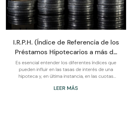
I.R.P.H. (Índice de Referencia de los
Préstamos Hipotecarios a más de
tres años): ¿Qué es y cómo afecta
Es esencial entender los diferentes índices que
pueden influir en las tasas de interés de una
a tu préstamo hipotecario?
hipoteca y, en última instancia, en las cuotas
mensuales a las que tenemos que hacer frente.
LEER MÁS
Uno de estos índices es el I.R.P.H. (Índice de
Referencia de los Préstamos Hipotecarios), que
puede afectar significativamente a un préstamo
hipotecario. En esta entrada, explicaremos qué es
el I.R.P.H. y cómo puede impactar una hipoteca.
¿Qué es el I.R.P.H.? El I.R.P.H. es un índice de
referencia utilizado en...