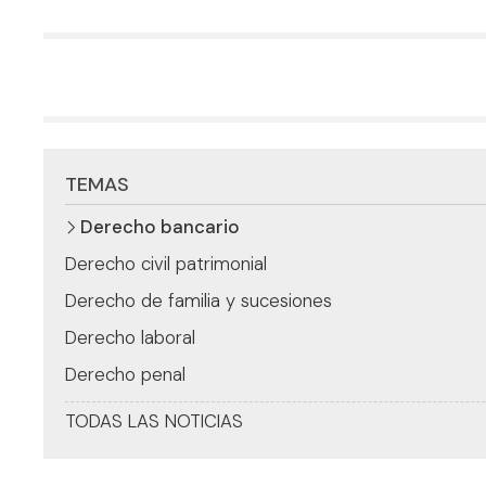
más desde aquella Sentecia de 9 de mayo de 2013.
En pocas palabras, el TJUE considera que el
derecho de la Unión Europea no permite sustituir
el contenido de una cláusula declarada nula, es
decir, si es nula es como si nunca hubiera existido,
y por tanto debe devo...
TEMAS
Derecho bancario
Derecho civil patrimonial
Derecho de familia y sucesiones
Derecho laboral
Derecho penal
TODAS LAS NOTICIAS