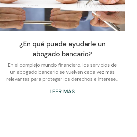
¿En qué puede ayudarle un
abogado bancario?
En el complejo mundo financiero, los servicios de
un abogado bancario se vuelven cada vez más
relevantes para proteger los derechos e intereses
de los clientes. En Abogados Fernando Rúa Gayo,
LEER MÁS
despacho de abogados en Vilagarcía de Arousa
especializado en derecho bancario,
comprendemos la importancia de contar con
profesionales capacitados que brinden
asesoramiento y representación legal en asuntos
relacionados con entidades financieras. En esta
entrada de blog, exploraremos cómo un abogado