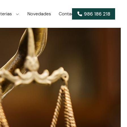
986 186 218
terias
Novedades
Contacto