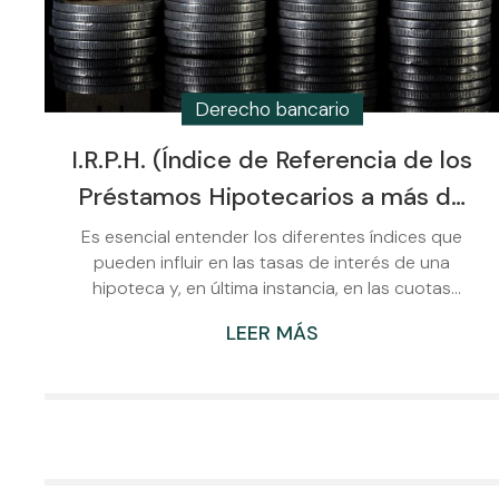
Derecho bancario
I.R.P.H. (Índice de Referencia de los
Préstamos Hipotecarios a más de
tres años): ¿Qué es y cómo afecta
Es esencial entender los diferentes índices que
pueden influir en las tasas de interés de una
a tu préstamo hipotecario?
hipoteca y, en última instancia, en las cuotas
mensuales a las que tenemos que hacer frente.
LEER MÁS
Uno de estos índices es el I.R.P.H. (Índice de
Referencia de los Préstamos Hipotecarios), que
puede afectar significativamente a un préstamo
hipotecario. En esta entrada, explicaremos qué es
el I.R.P.H. y cómo puede impactar una hipoteca.
¿Qué es el I.R.P.H.? El I.R.P.H. es un índice de
referencia utilizado en...