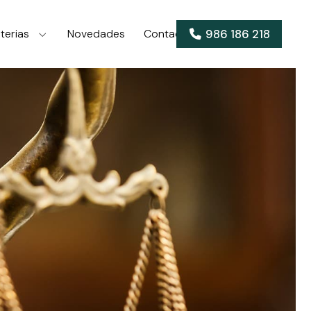
986 186 218
terias
Novedades
Contacto